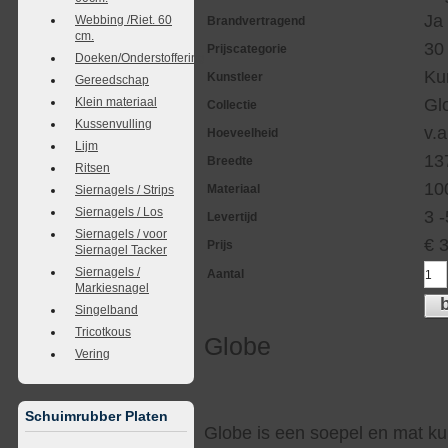
Ja
Webbing /Riet. 60
Brandvertragend
cm.
30
Prijscategorie
Doeken/Onderstoffering
Ku
Kunstleer
Gereedschap
Klein materiaal
Gl
Collectie
Kussenvulling
v.a
Hoeveelheid
Lijm
13
Breedte
Ritsen
10
Materiaal
Siernagels / Strips
Siernagels / Los
3 
Levertijd
Siernagels / voor
€
Prijs
Siernagel Tacker
Siernagels /
Aantal
Markiesnagel
Singelband
Tricotkous
Globe
Vering
Schuimrubber Platen
Globe is een soepel en mat kun