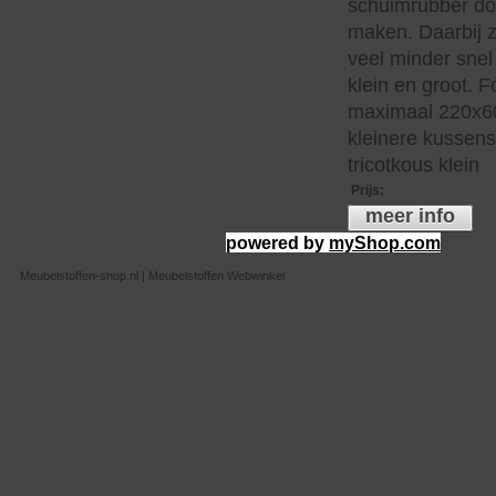
schuimrubber do
maken. Daarbij z
veel minder snel 
klein en groot. 
maximaal 220x60
kleinere kussen
tricotkous klein
Prijs
:
meer info
powered by
myShop.com
Meubelstoffen-shop.nl | Meubelstoffen Webwinkel