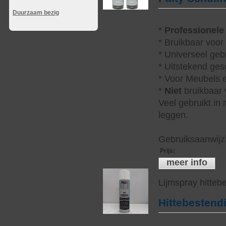
Duurzaam bezig
*
Professionele
* Bruikbaar voor
* Universeel geb
* Uitstekend ges
* Voor Meubels e
*
Niet
bruikbaar v
Veel gebruikt in
leggen.
Gebruiksaanwijzi
Prijs
:
meer info
Lijmspray hitteb
Hittebestend