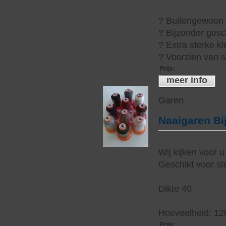
? Buitengewoon h
? Bijzonder gesc
? Extra sterke kl
? Voorzien van s
Prijs
:
meer info
Garen
Naaigaren Bi
Wij kijken voor u
Geschikt voor sto
Dikte 40
Hoeveelheid: 12
Prijs
: