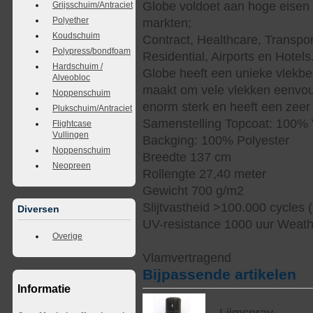
Globe voldoet aan hoge eisen 
Grijsschuim/Antraciet
Polyether
markten;
Koudschuim
Contract, Healthcare, Transpor
Polypress/bondfoam
Residential, Airports en Hotels
Hardschuim /
Globe heeft een unieke vlekbe
Alveobloc
maakt om vele vlekken eenvoud
Noppenschuim
enorm sterk en heeft een zeer 
Plukschuim/Antraciet
Samenstelling Topcoat: 100% 
Flightcase
Vullingen
Backging: 100% Polyester
Noppenschuim
Breedte 137 cm
Neopreen
Rollengte 27,40 meter
Gewicht 700 g/m2
Slijtvastheid >100.000 cycles 
Diversen
UV-resistance 1000 uur Weat
Overige
Vlamvertragend
Bijpassende artikelen
Informatie
Lijmspray