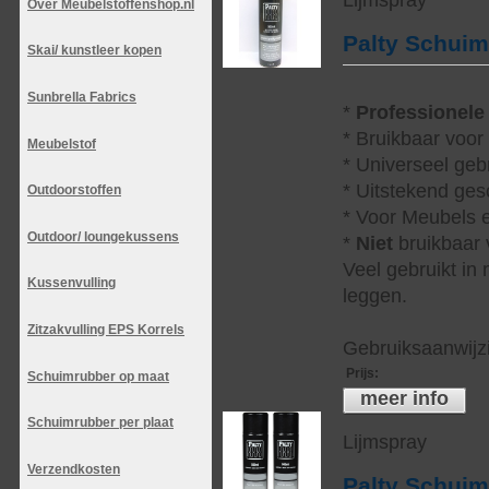
Over Meubelstoffenshop.nl
Palty Schui
Skai/ kunstleer kopen
Sunbrella Fabrics
*
Professionele
* Bruikbaar voor
Meubelstof
* Universeel geb
* Uitstekend ges
Outdoorstoffen
* Voor Meubels e
Outdoor/ loungekussens
*
Niet
bruikbaar v
Veel gebruikt in
Kussenvulling
leggen.
Zitzakvulling EPS Korrels
Gebruiksaanwijzi
Prijs
:
Schuimrubber op maat
meer info
Schuimrubber per plaat
Lijmspray
Verzendkosten
Palty Schui