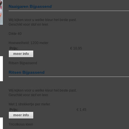
Naaigaren Bijpassend
Wij kijken voor u welke kleur het beste past.
Geschikt voor stof en leer.
Dikte 40
Hoeveelheid: 1200 meter
Prijs
:
€ 10,95
meer info
Ritsen Bijpassend
Ritsen Bijpassend
Wij kijken voor u welke kleur het beste past.
Geschikt voor stof en leer.
Met 1 strekkertje per meter
Prijs
:
€ 1,45
meer info
Tricotkous klein