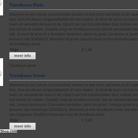
Tricotkous Klein
Wanneer je een nieuw schuimrubber kussen in een hoes wilt doen is dit vaak
klus. Een tricotkous vergemakkelijkt dit vele malen. Je doet de kous om het 
heen en verwerkt de kous in de zijkant van het schuimrubber door middel va
het schuim te maken. Daarbij zorgt de tricotkous ervoor dat de meubelstof ve
slijt. Je kunt de kous in 2 formaten bestellen, klein en groot. De kleine is gesc
kussens van 50x50x10. Wanneer je grote caravan,boot of tuinmeubelkussens
de tricotkous groot.
Prijs
:
€ 1,95
meer info
Tricotkous groot
Tricotkous Groot
Wanneer je een nieuw schuimrubber kussen in een hoes wilt doen is dit vaak
klus. Een tricotkous vergemakkelijkt dit vele malen. Je doet de kous om het 
heen en verwerkt de kous in de zijkant van het schuimrubber door middel va
het schuim te maken. Daarbij zorgt de tricotkous ervoor dat de meubelstof ve
slijt. Je kunt de kous in 2 formaten bestellen, klein en groot. Formaat groot is
kussens van maximaal 220x60x10. Wanneer je een tricotkous zoekt voor kle
van ongeveer 50x50x10 kies dan voor de tricotkous klein
Prijs
:
€ 3,95
meer info
Shop.com