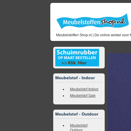
Meubelstoffen Shop.nl | De online winkel voor 
<<
terug naar 
Meubelstof - Indoor
Meubelstof Indoor
Meubelstof Sale
Meubelstof - Outdoor
Meubelstof
Outdoor