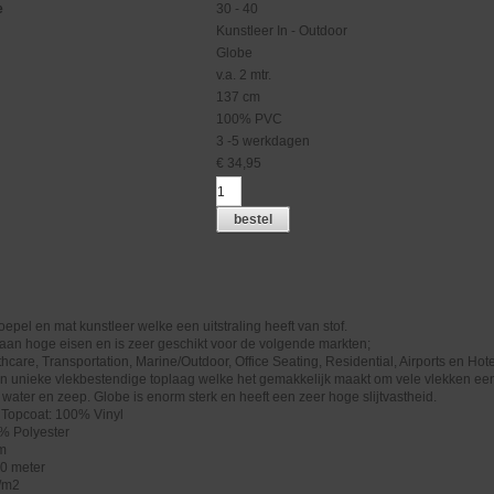
e
30 - 40
Kunstleer In - Outdoor
Globe
v.a. 2 mtr.
137 cm
100% PVC
3 -5 werkdagen
€
34,95
bestel
oepel en mat kunstleer welke een uitstraling heeft van stof.
aan hoge eisen en is zeer geschikt voor de volgende markten;
hcare, Transportation, Marine/Outdoor, Office Seating, Residential, Airports en Hote
n unieke vlekbestendige toplaag welke het gemakkelijk maakt om vele vlekken ee
. water en zeep. Globe is enorm sterk en heeft een zeer hoge slijtvastheid.
 Topcoat: 100% Vinyl
% Polyester
cm
40 meter
/m2