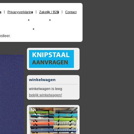
n
Privacyverklaring
Zakelijk / B2B
Contact
huimrubber op maat
Materialen
Zakelijk / B2B
skai_kunstleer outdoor
opruimingsartikelen
stleer.
winkelwagen
winkelwagen is leeg
bekijk winkelwagen!