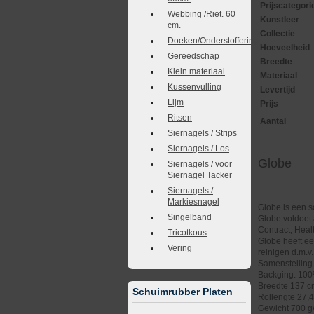
Prijscategori
Webbing /Riet. 60
Kunstleer
cm.
Collectie
Doeken/Onderstoffering
Hoeveelheid
Gereedschap
Breedte
Klein materiaal
Materiaal
Kussenvulling
Levertijd
Lijm
Prijs
Ritsen
Aantal
Siernagels / Strips
Siernagels / Los
Globe
Siernagels / voor
Siernagel Tacker
Siernagels /
Markiesnagel
Globe is een s
Singelband
Globe voldoet 
Contract, Healt
Tricotkous
Globe heeft ee
Vering
reinigen d.m.v
Samenstelling
Backging: 100
Breedte 137 
Schuimrubber Platen
Rollengte 27,
Gewicht 700 g