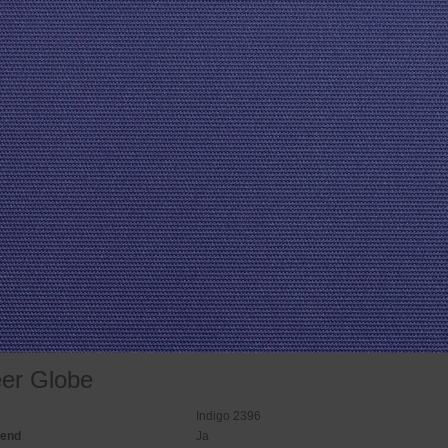
eer Globe
Indigo 2396
gend
Ja