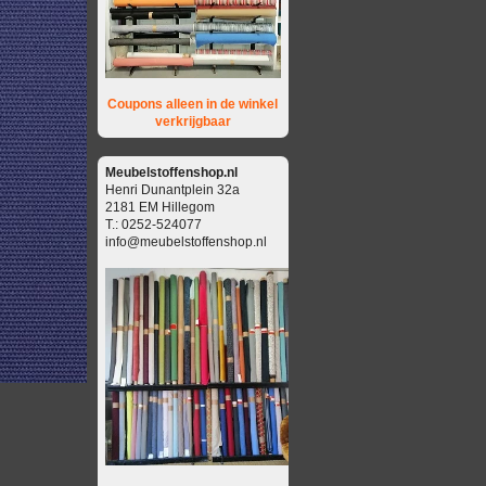
Coupons alleen in de winkel
verkrijgbaar
Meubelstoffenshop.nl
Henri Dunantplein 32a
2181 EM Hillegom
T.: 0252-524077
info@meubelstoffenshop.nl