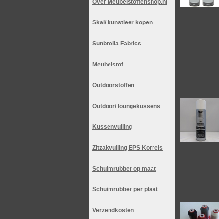
Over Meubelstoffenshop.nl
Skai/ kunstleer kopen
Sunbrella Fabrics
Meubelstof
Outdoorstoffen
Outdoor/ loungekussens
Kussenvulling
Zitzakvulling EPS Korrels
Schuimrubber op maat
Schuimrubber per plaat
Verzendkosten