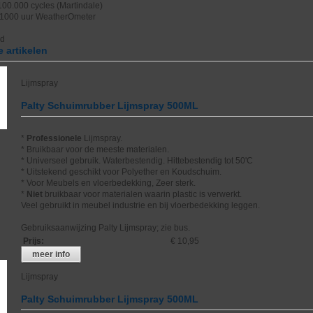
>100.000 cycles (Martindale)
 1000 uur WeatherOmeter
nd
 artikelen
Lijmspray
Palty Schuimrubber Lijmspray 500ML
*
Professionele
Lijmspray.
* Bruikbaar voor de meeste materialen.
* Universeel gebruik. Waterbestendig. Hittebestendig tot 50'C
* Uitstekend geschikt voor Polyether en Koudschuim.
* Voor Meubels en vloerbedekking, Zeer sterk.
*
Niet
bruikbaar voor materialen waarin plastic is verwerkt.
Veel gebruikt in meubel industrie en bij vloerbedekking leggen.
Gebruiksaanwijzing Palty Lijmspray; zie bus.
Prijs
:
€ 10,95
meer info
Lijmspray
Palty Schuimrubber Lijmspray 500ML