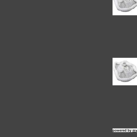
powered by
my