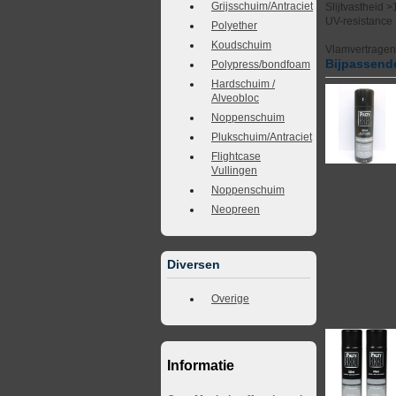
Grijsschuim/Antraciet
Slijtvastheid 
UV-resistance
Polyether
Koudschuim
Vlamvertrage
Bijpassende
Polypress/bondfoam
Hardschuim /
Alveobloc
Noppenschuim
Plukschuim/Antraciet
Flightcase
Vullingen
Noppenschuim
Neopreen
Diversen
Overige
Informatie