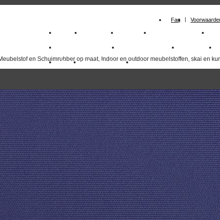
Faq
Voorwaarde
Home
Meubelstof
Kunstleer
Schuimrubberplaten
Sc
milano_outdoorstoffen
skai kunstleer kopen
outdoorstof
Meubelstof en Schuimrubber op maat, Indoor en outdoor meubelstoffen, skai en kun
Outlet
Meubelstof indoor
duurzaam
overzicht
volgende
>>
<<
vorige