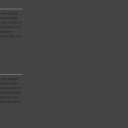
 een lastige
schuimrubber
n een snede in
el minder snel
hikt voor
 kies dan voor
 een lastige
schuimrubber
n een snede in
el minder snel
 geschikt voor
inere kussens