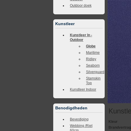
Outdoor doek
Kunstleer
Kunstleer In -
Outdoor
Globe
Maritime
Ridley
Seaborn
Silverguard
Stamskin
Top
Kunstleer Indoor
Benodigdheden
Kunstl
Bevestiging
Kleur
Webbing /Riet
Brandvertra
60cm.