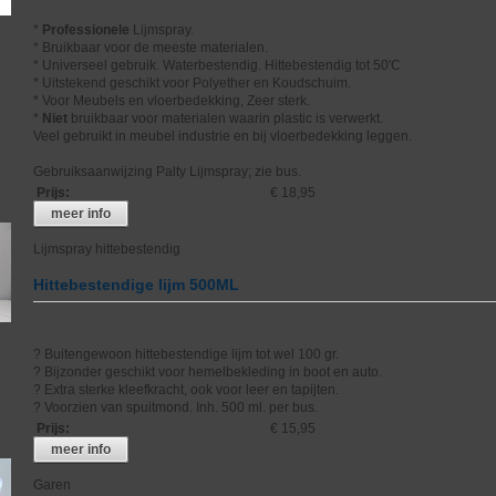
*
Professionele
Lijmspray.
* Bruikbaar voor de meeste materialen.
* Universeel gebruik. Waterbestendig. Hittebestendig tot 50'C
* Uitstekend geschikt voor Polyether en Koudschuim.
* Voor Meubels en vloerbedekking, Zeer sterk.
*
Niet
bruikbaar voor materialen waarin plastic is verwerkt.
Veel gebruikt in meubel industrie en bij vloerbedekking leggen.
Gebruiksaanwijzing Palty Lijmspray; zie bus.
Prijs
:
€ 18,95
meer info
Lijmspray hittebestendig
Hittebestendige lijm 500ML
? Buitengewoon hittebestendige lijm tot wel 100 gr.
? Bijzonder geschikt voor hemelbekleding in boot en auto.
? Extra sterke kleefkracht, ook voor leer en tapijten.
? Voorzien van spuitmond. Inh. 500 ml. per bus.
Prijs
:
€ 15,95
meer info
Garen