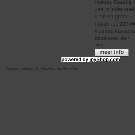
maken. Daarbij z
veel minder snel 
klein en groot. 
maximaal 220x60
kleinere kussen
tricotkous klein
Prijs
:
meer info
powered by
myShop.com
Meubelstoffen-shop.nl | Meubelstoffen Webwinkel