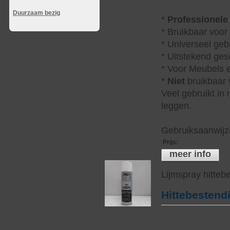
Duurzaam bezig
*
Professionele
* Bruikbaar voor
* Universeel geb
* Uitstekend ges
* Voor Meubels e
*
Niet
bruikbaar v
Veel gebruikt in
leggen.
Gebruiksaanwijzi
Prijs
:
meer info
Lijmspray hitteb
Hittebestend