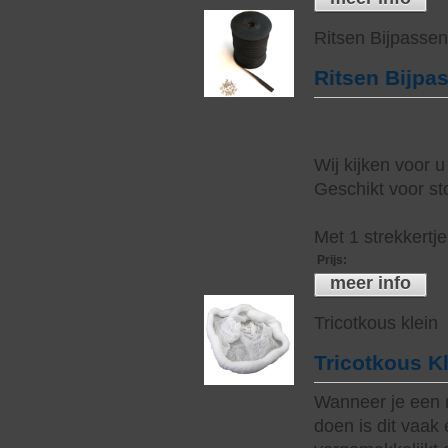
Ritsen Bijpasse
Ritsen Bijpa
Wij kijken voor u
Geschikt voor sto
Met 1 strekkertj
Prijs
:
meer info
Tricotkous klein
Tricotkous K
Wanneer je een 
doen is dit vaak 