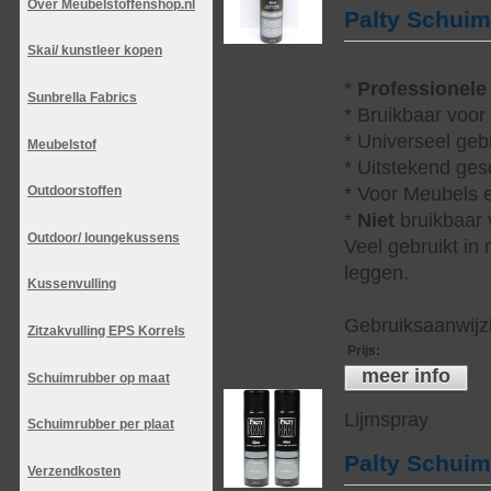
Over Meubelstoffenshop.nl
Palty Schui
Skai/ kunstleer kopen
*
Professionele
Sunbrella Fabrics
* Bruikbaar voor
* Universeel geb
Meubelstof
* Uitstekend ges
* Voor Meubels e
Outdoorstoffen
*
Niet
bruikbaar v
Outdoor/ loungekussens
Veel gebruikt in
leggen.
Kussenvulling
Gebruiksaanwijzi
Zitzakvulling EPS Korrels
Prijs
:
meer info
Schuimrubber op maat
Lijmspray
Schuimrubber per plaat
Palty Schui
Verzendkosten