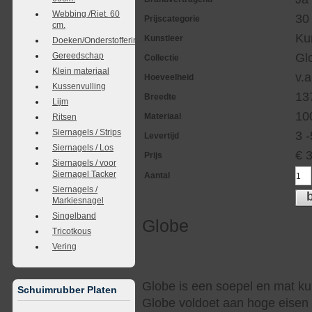
Webbing /Riet. 60
30
Prijscategorie
cm.
Ku
Kunstleer
Doeken/Onderstoffering
Gereedschap
Gl
Collectie
Klein materiaal
v.a
Hoeveelheid
Kussenvulling
13
Breedte
Lijm
10
Materiaal
Ritsen
Siernagels / Strips
3 
Levertijd
Siernagels / Los
€
Prijs
Siernagels / voor
Siernagel Tacker
Aantal
Siernagels /
Markiesnagel
Singelband
Globe
Tricotkous
Vering
Globe is een soepel en mat kun
Schuimrubber Platen
Globe voldoet aan hoge eisen 