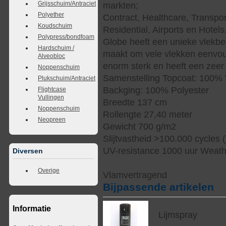
Grijsschuim/Antraciet
markten;
Polyether
Contract, Healthcare, Transpor
Koudschuim
Residential, Airports en Hotels
Polypress/bondfoam
Globe heeft een unieke vlekbe
Hardschuim /
maakt om vele vlekken eenvoud
Alveobloc
enorm sterk en heeft een zeer 
Noppenschuim
Samenstelling Topcoat: 100% 
Plukschuim/Antraciet
Backging: 100% Polyester
Flightcase
Vullingen
Breedte 137 cm
Noppenschuim
Rollengte 27,40 meter
Neopreen
Gewicht 700 g/m2
Slijtvastheid >100.000 cycles 
UV-resistance 1000 uur Weat
Diversen
Overige
Vlamvertragend
Bijpassende artikelen
Informatie
Lijmspray