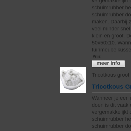
vergemakkelijkt 
schuimrubber hee
schuimrubber do
maken. Daarbij z
veel minder snel 
klein en groot. 
50x50x10. Wanne
tuinmeubelkussen
Prijs
:
meer info
Tricotkous groot
Tricotkous G
Wanneer je een 
doen is dit vaak 
vergemakkelijkt 
schuimrubber hee
schuimrubber do