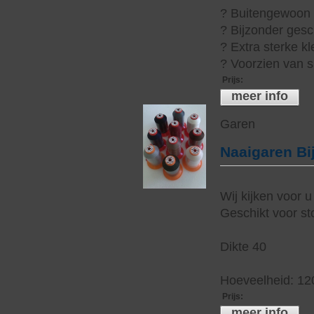
? Buitengewoon h
? Bijzonder gesc
? Extra sterke kl
? Voorzien van s
Prijs
:
meer info
Garen
Naaigaren Bi
Wij kijken voor u
Geschikt voor sto
Dikte 40
Hoeveelheid: 12
Prijs
:
meer info