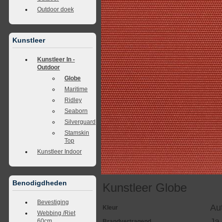
Outdoor doek
Kunstleer
Kunstleer In -
Outdoor
Globe
Maritime
Ridley
Seaborn
Silverguard
Stamskin
Top
Kunstleer Indoor
Benodigdheden
Kunstleer Globe
Bevestiging
Au
Kleur
Webbing /Riet
Ja
60cm.
Brandvertragend