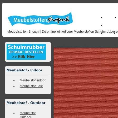
Home
milano_
Meubelstoffen Shop.nl | De online winkel voor Meubelstof en Schuimrubber op
Outlet
<<
terug naar overzicht
volgende
>>
<<
vorig
Meubelstof - Indoor
Meubelstof Indoor
Meubelstof Sale
Meubelstof - Outdoor
Meubelstof
Outdoor