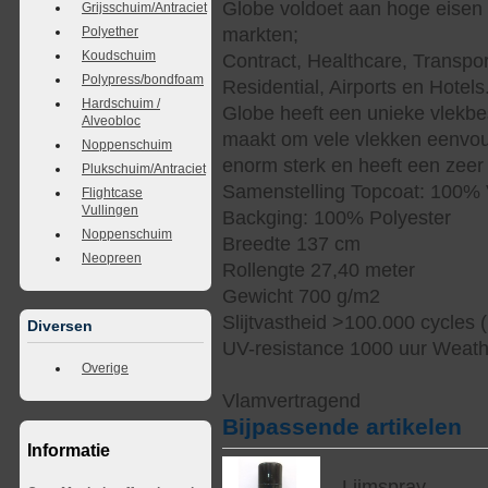
Globe voldoet aan hoge eisen 
Grijsschuim/Antraciet
markten;
Polyether
Koudschuim
Contract, Healthcare, Transpor
Polypress/bondfoam
Residential, Airports en Hotels
Hardschuim /
Globe heeft een unieke vlekbe
Alveobloc
maakt om vele vlekken eenvoud
Noppenschuim
enorm sterk en heeft een zeer 
Plukschuim/Antraciet
Samenstelling Topcoat: 100% 
Flightcase
Vullingen
Backging: 100% Polyester
Noppenschuim
Breedte 137 cm
Neopreen
Rollengte 27,40 meter
Gewicht 700 g/m2
Slijtvastheid >100.000 cycles 
Diversen
UV-resistance 1000 uur Weat
Overige
Vlamvertragend
Bijpassende artikelen
Informatie
Lijmspray