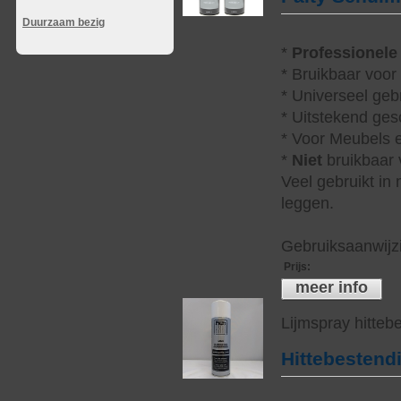
Duurzaam bezig
*
Professionele
* Bruikbaar voor
* Universeel geb
* Uitstekend ges
* Voor Meubels e
*
Niet
bruikbaar v
Veel gebruikt in
leggen.
Gebruiksaanwijzi
Prijs
:
meer info
Lijmspray hitteb
Hittebestend