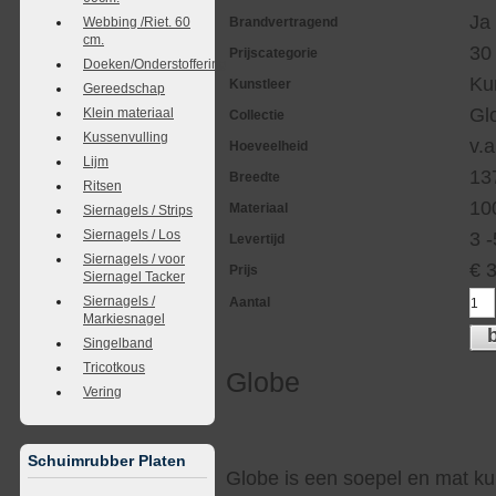
Ja
Webbing /Riet. 60
Brandvertragend
cm.
30
Prijscategorie
Doeken/Onderstoffering
Ku
Kunstleer
Gereedschap
Gl
Klein materiaal
Collectie
Kussenvulling
v.a
Hoeveelheid
Lijm
13
Breedte
Ritsen
10
Materiaal
Siernagels / Strips
Siernagels / Los
3 
Levertijd
Siernagels / voor
€
Prijs
Siernagel Tacker
Siernagels /
Aantal
Markiesnagel
Singelband
Tricotkous
Globe
Vering
Schuimrubber Platen
Globe is een soepel en mat kun