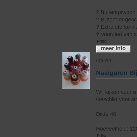
? Buitengewoon h
? Bijzonder gesc
? Extra sterke kl
? Voorzien van s
Prijs
:
meer info
Garen
Naaigaren Bi
Wij kijken voor u
Geschikt voor sto
Dikte 40
Hoeveelheid: 12
Prijs
: