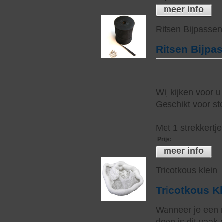
meer info
Ritsen Bijpasse
Ritsen Bijpa
Wij kijken voor u
Geschikt voor sto
Met 1 strekkertj
Prijs
:
meer info
Tricotkous klein
Tricotkous K
Wanneer je een 
doen is dit vaak 