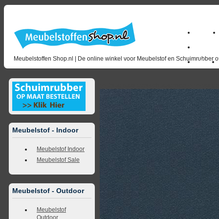
Home
milano_
Meubelstoffen Shop.nl | De online winkel voor Meubelstof en Schuimrubber op
Outlet
<<
terug naar overzicht
volgende
>>
<<
vorig
Meubelstof - Indoor
Meubelstof Indoor
Meubelstof Sale
Meubelstof - Outdoor
Meubelstof
Outdoor