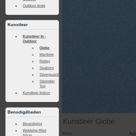
Outdoor doek
Kunstleer
Kunstleer In -
Outdoor
Globe
Maritime
Ridley
Seaborn
Silverguard
Stamskin
Top
Kunstleer Indoor
Benodigdheden
Kunstleer Globe
Bevestiging
Webbing /Riet
Ad
Kleur
60cm.