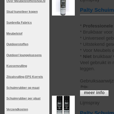
Over Meubelstoffenshop.nl
Palty Schui
Skai/ kunstleer kopen
Sunbrella Fabrics
*
Professionele
* Bruikbaar voor
Meubelstof
* Universeel geb
* Uitstekend ges
Outdoorstoffen
* Voor Meubels e
Outdoor/ loungekussens
*
Niet
bruikbaar v
Veel gebruikt in
Kussenvulling
leggen.
Zitzakvulling EPS Korrels
Gebruiksaanwijzi
Prijs
:
Schuimrubber op maat
meer info
Schuimrubber per plaat
Lijmspray
Verzendkosten
Palty Schui