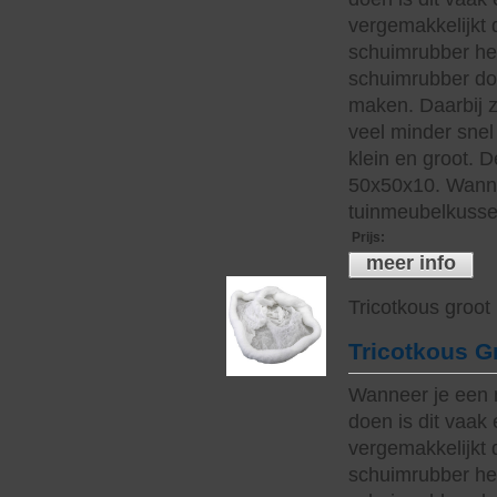
vergemakkelijkt 
schuimrubber hee
schuimrubber do
maken. Daarbij z
veel minder snel 
klein en groot. 
50x50x10. Wanne
tuinmeubelkussen
Prijs
:
meer info
Tricotkous groot
Tricotkous G
Wanneer je een 
doen is dit vaak 
vergemakkelijkt 
schuimrubber hee