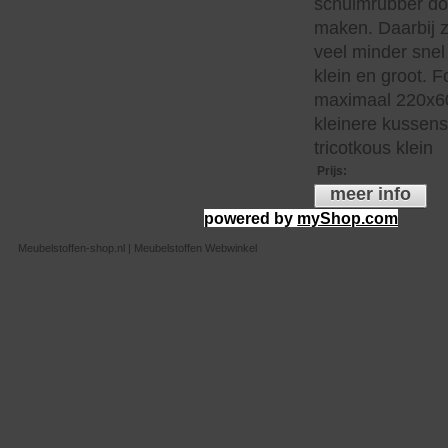
schuimrubber do
maken. Daarbij z
veel minder snel 
klein en groot. 
maximaal 220x60
kleinere kussen
tricotkous klein
Prijs
:
meer info
powered by
myShop.com
Meubelstoffen-shop.nl | Meubelstoffen Webwinkel