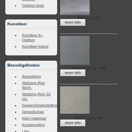
Outdoor doek
Zilver
v.a. 1 mtr.
meer info
Kunstleer
Kunstleer Bruno € 19,95 p.mtr.
Kunstleer In -
Outdoor
Kunstleer Indoor
Benodigdheden
Antraciet 16
v.a. 1 mtr.
meer info
Bevestiging
Kunstleer Bruno € 19,95 p.mtr.
Webbing /Riet
60cm.
Webbing /Riet. 60
cm.
Doeken/Onderstoffering
Gereedschap
Grijs 11
v.a. 1 mtr.
Klein materiaal
meer info
Kussenvulling
Kunstleer Bruno € 19,95 p.mtr.
Lijm