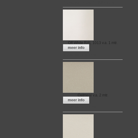
Kunstleer Bruno € 19,95 p.mtr.
Off White RAL 1013
v.a. 1 mtr.
meer info
Kunstleer Maritime
Oatmeal
v.a. 2 mtr.
meer info
Kunstleer Maritime