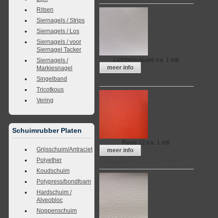
Ritsen
Siernagels / Strips
Siernagels / Los
Siernagels / voor
Siernagel Tacker
Lichtgrijs-taupe
v.a. 1 mtr.
Siernagels /
meer info
Markiesnagel
Singelband
Kunstleer Bruno € 19,95 p.mtr.
Tricotkous
Vering
Schuimrubber Platen
Rood 12
v.a. 1 mtr.
Grijsschuim/Antraciet
meer info
Polyether
Kunstleer Bruno € 19,95 p.mtr.
Koudschuim
Polypress/bondfoam
Hardschuim /
Alveobloc
Noppenschuim