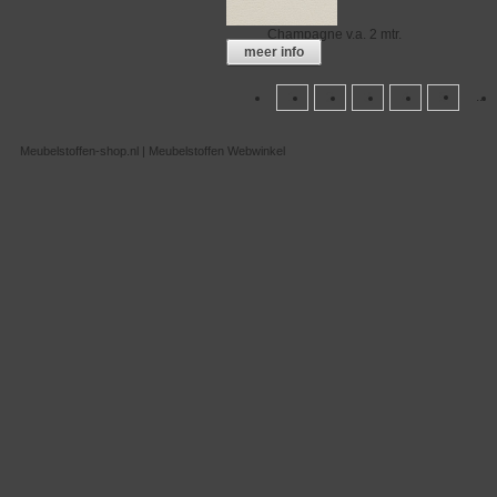
Champagne
v.a. 2 mtr.
meer info
...
1
2
3
4
5
Meubelstoffen-shop.nl | Meubelstoffen Webwinkel