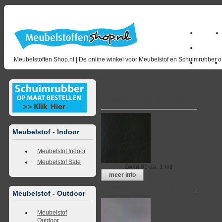
Home
milano_
Meubelstoffen Shop.nl | De online winkel voor Meubelstof en Schuimrubber op
Outlet
Kunstleer Bruno € 19,95 p.mtr.
Meubelstof - Indoor
Meubelstof Indoor
Meubelstof Sale
Zwart 01
v.a. 1 mtr.
meer info
Kunstleer Bruno € 19,95 p.mtr.
Meubelstof - Outdoor
Meubelstof
Outdoor