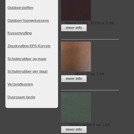
Outdoorstoffen
Outdoor/ loungekussens
Mocca 13 RAL 8019
v.a. 1 mtr.
meer info
Kussenvulling
Kunstleer Bruno € 19,95 p.mtr.
Zitzakvulling EPS Korrels
Schuimrubber op maat
Schuimrubber per plaat
Bruin 10
v.a. 1 mtr.
meer info
Verzendkosten
Kunstleer Bruno € 19,95 p.mtr.
Duurzaam bezig
Donker groen 9
v.a. 1 mtr.
meer info