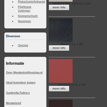
Plukschuim/Antraciet
Vanille 4 RAL 1015
v.a. 1 mtr.
Flightcase
meer info
Vullingen
Kunstleer Bruno € 19,95 p.mtr.
Noppenschuim
Neopreen
Diversen
Blauw 7
v.a. 1 mtr.
Overige
meer info
Kunstleer Bruno € 19,95 p.mtr.
Informatie
Over Meubelstoffenshop.nl
Skai/ kunstleer kopen
Bordeaux 8
v.a. 1 mtr.
meer info
Sunbrella Fabrics
Kunstleer Bruno € 19,95 p.mtr.
Meubelstof