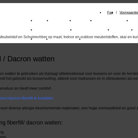
Faq
Voorwaarde
Home
Meubelstof
Kunstleer
Schuimrubberplaten
Sc
milano_outdoorstoffen
skai kunstleer kopen
outdoorstof
Meubelstof en Schuimrubber op maat, Indoor en outdoor meubelstoffen, skai en kun
Outlet
Meubelstof indoor
duurzaam
ll / Dacron watten
cron watten te gebruiken als toplaag/ afdekmateriaal voor kussens en voor de herstof
dt het gebruikt als kussenvulling, afdenk voor matrassen en in zitmeubelen als e
ensduur en biedt meer comfort.
irect dacron/ fiberfill te bestellen
 voor diverse allergie beschermende materialen, een hoge vormvastheid en goed
g fiberfill/ dacron watten:
ing
ssen