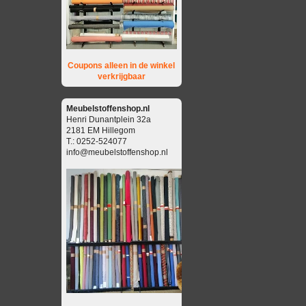
Coupons alleen in de winkel
verkrijgbaar
Meubelstoffenshop.nl
Henri Dunantplein 32a
2181 EM Hillegom
T.: 0252-524077
info@meubelstoffenshop.nl