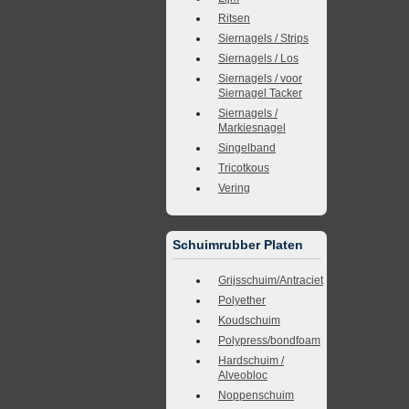
Ritsen
Siernagels / Strips
Siernagels / Los
Siernagels / voor
Siernagel Tacker
Siernagels /
Markiesnagel
Singelband
Tricotkous
Vering
Schuimrubber Platen
Grijsschuim/Antraciet
Polyether
Koudschuim
Polypress/bondfoam
Hardschuim /
Alveobloc
Noppenschuim