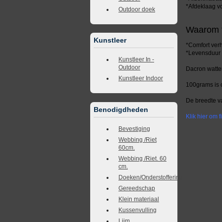
*Afdeklaag v
Outdoor doek
Waarom fi
Kunstleer
*Comfort ve
*Levensduur
Kunstleer In -
Outdoor
Dacron watten
Kunstleer Indoor
100grams is 
De breedte va
Benodigdheden
Klik hier om f
Bevestiging
Webbing /Riet
60cm.
Webbing /Riet. 60
cm.
Doeken/Onderstoffering
Gereedschap
Klein materiaal
Kussenvulling
Lijm