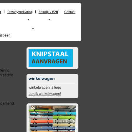
n
Privacyverklaring
Zakelijk / B2B
Contact
huimrubber op maat
Materialen
Zakelijk / B2B
skai_kunstleer outdoor
opruimingsartikelen
stleer.
fering.
en zachte
winkelwagen
winkelwagen is leeg
bekijk winkelwagen!
 ademend.