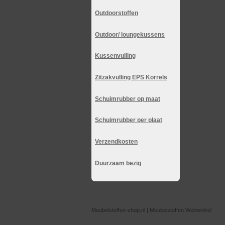
Outdoorstoffen
Outdoor/ loungekussens
Kussenvulling
Zitzakvulling EPS Korrels
Schuimrubber op maat
Schuimrubber per plaat
Verzendkosten
Duurzaam bezig
Meubelstoffen-shop.nl | Meubelstoffen Webwinkel