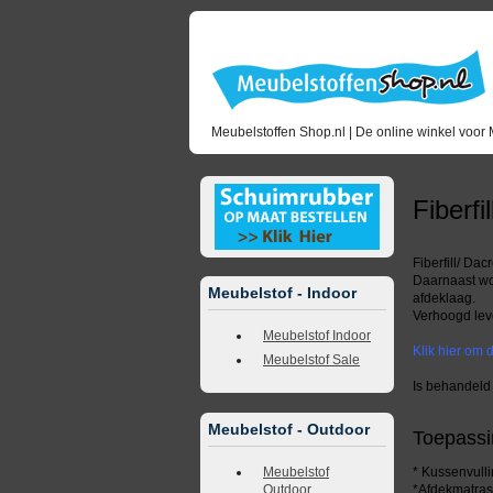
Meubelstoffen Shop.nl | De online winkel voor 
Fiberfi
Fiberfill/ Da
Daarnaast wor
Meubelstof - Indoor
afdeklaag.
Verhoogd lev
Meubelstof Indoor
Klik hier om d
Meubelstof Sale
Is behandeld
Meubelstof - Outdoor
Toepassin
Meubelstof
* Kussenvull
Outdoor
*Afdekmatra