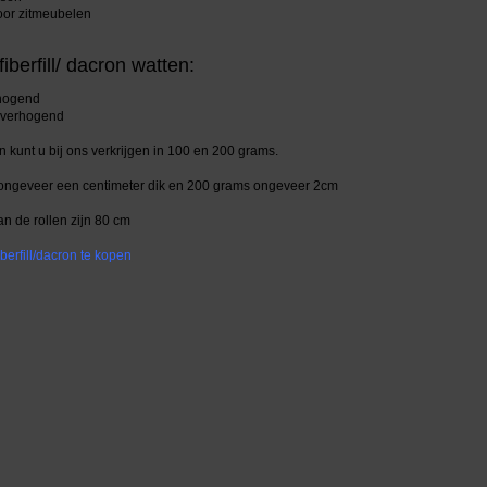
oor zitmeubelen
berfill/ dacron watten:
rhogend
 verhogend
 kunt u bij ons verkrijgen in 100 en 200 grams.
ongeveer een centimeter dik en 200 grams ongeveer 2cm
n de rollen zijn 80 cm
iberfill/dacron te kopen