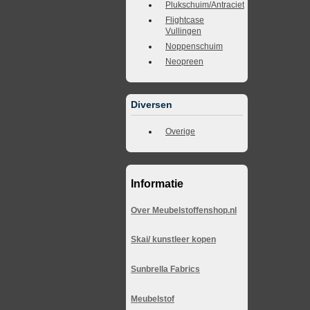
Plukschuim/Antraciet
Flightcase
Vullingen
Noppenschuim
Neopreen
Diversen
Overige
Informatie
Over Meubelstoffenshop.nl
Skai/ kunstleer kopen
Sunbrella Fabrics
Meubelstof